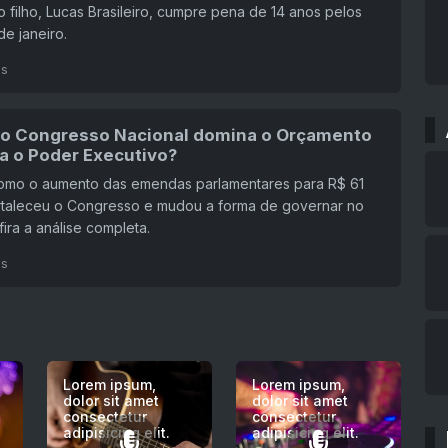
 filho, Lucas Brasileiro, cumpre pena de 14 anos pelos
de janeiro.
ás
 o Congresso Nacional domina o Orçamento
ia o Poder Executivo?
omo o aumento das emendas parlamentares para R$ 61
ortaleceu o Congresso e mudou a forma de governar no
fira a análise completa.
ás
Lorem ipsum,
Lorem ipsum,
dolor sit amet
dolor sit amet
consectetur
consectetur
adipisicing elit.
adipisicing elit.